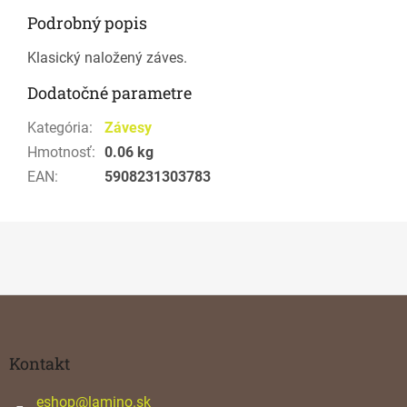
Podrobný popis
Klasický naložený záves.
Dodatočné parametre
Kategória
:
Závesy
Hmotnosť
:
0.06 kg
EAN
:
5908231303783
Z
á
p
ä
Kontakt
t
i
eshop
@
lamino.sk