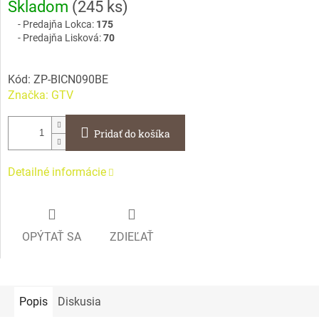
Skladom
(
245 ks
)
cena:
Predajňa Lokca:
175
Predajňa Lisková:
70
Kód:
ZP-BICN090BE
Značka:
GTV
Pridať do košíka
Detailné informácie
OPÝTAŤ SA
ZDIEĽAŤ
Popis
Diskusia