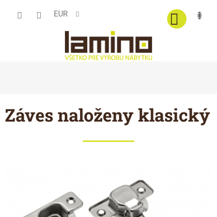
Prejsť
EUR
na
obsah
Záves naloženy klasický