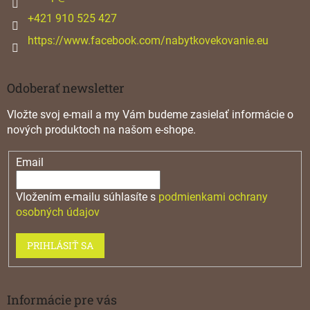
e
+421 910 525 427
https://www.facebook.com/nabytkovekovanie.eu
Odoberať newsletter
Vložte svoj e-mail a my Vám budeme zasielať informácie o
nových produktoch na našom e-shope.
Email
Vložením e-mailu súhlasíte s
podmienkami ochrany
osobných údajov
PRIHLÁSIŤ SA
Informácie pre vás