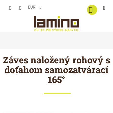
Prejsť
EUR
na
obsah
Záves naložený rohový s
doťahom samozatvárací
165°