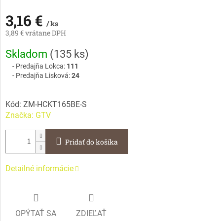
3,16 €
/ ks
3,89 € vrátane DPH
Jednotková
Skladom
(
135 ks
)
cena:
Predajňa Lokca:
111
Predajňa Lisková:
24
Kód:
ZM-HCKT165BE-S
Značka:
GTV
Pridať do košíka
Detailné informácie
OPÝTAŤ SA
ZDIEĽAŤ