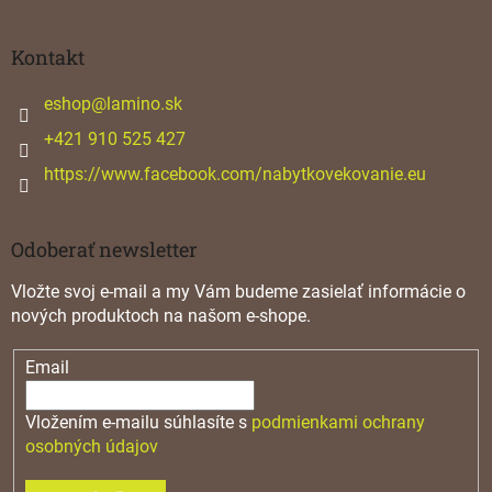
á
p
ä
Kontakt
t
i
eshop
@
lamino.sk
e
+421 910 525 427
https://www.facebook.com/nabytkovekovanie.eu
Odoberať newsletter
Vložte svoj e-mail a my Vám budeme zasielať informácie o
nových produktoch na našom e-shope.
Email
Vložením e-mailu súhlasíte s
podmienkami ochrany
osobných údajov