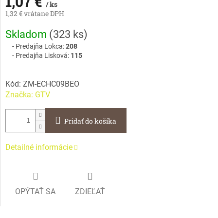
1,07 €
/ ks
1,32 € vrátane DPH
Jednotková
Skladom
(
323 ks
)
cena:
Predajňa Lokca:
208
Predajňa Lisková:
115
Kód:
ZM-ECHC09BEO
Značka:
GTV
Pridať do košíka
Detailné informácie
OPÝTAŤ SA
ZDIEĽAŤ