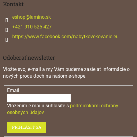
ä
Kontakt
t
i
eshop
@
lamino.sk
e
+421 910 525 427
https://www.facebook.com/nabytkovekovanie.eu
Odoberať newsletter
Vložte svoj e-mail a my Vám budeme zasielať informácie o
nových produktoch na našom e-shope.
Email
Vložením e-mailu súhlasíte s
podmienkami ochrany
osobných údajov
PRIHLÁSIŤ SA