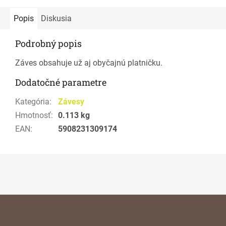
Popis
Diskusia
Podrobný popis
Záves obsahuje už aj obyčajnú platničku.
Dodatočné parametre
Kategória
:
Závesy
Hmotnosť
:
0.113 kg
EAN
:
5908231309174
Z
á
p