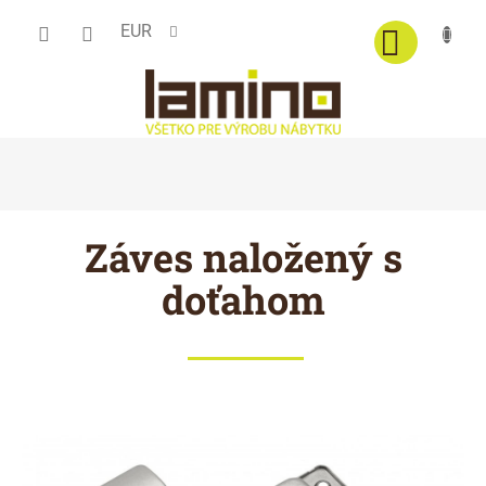
Prejsť
EUR
na
obsah
Záves naložený s
doťahom